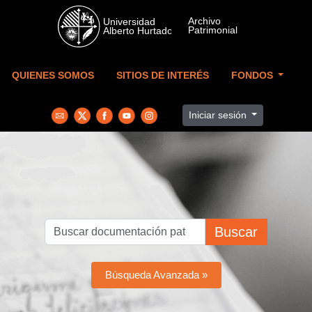
Skip to main content
QUIENES SOMOS
SITIOS DE INTERÉS
FONDOS
Iniciar sesión
Buscar
Búsqueda Avanzada »