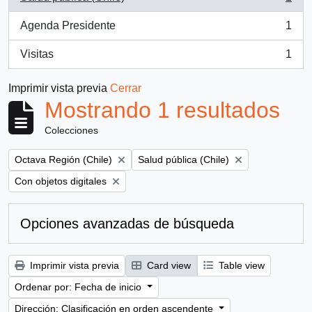
, 1 resultados
Agenda Presidente
1
, 1 resultados
Visitas
1
, 1 resultados
Imprimir vista previa
Cerrar
Mostrando 1 resultados
Colecciones
Remove filter:
Remove filter:
Octava Región (Chile)
Salud pública (Chile)
Remove filter:
Con objetos digitales
Opciones avanzadas de búsqueda
Imprimir vista previa
Card view
Table view
Ordenar por: Fecha de inicio
Dirección: Clasificación en orden ascendente