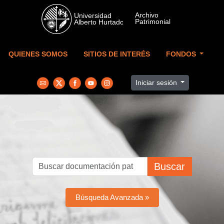
Skip to main content
QUIENES SOMOS
SITIOS DE INTERÉS
FONDOS
Iniciar sesión
Buscar
Búsqueda Avanzada »