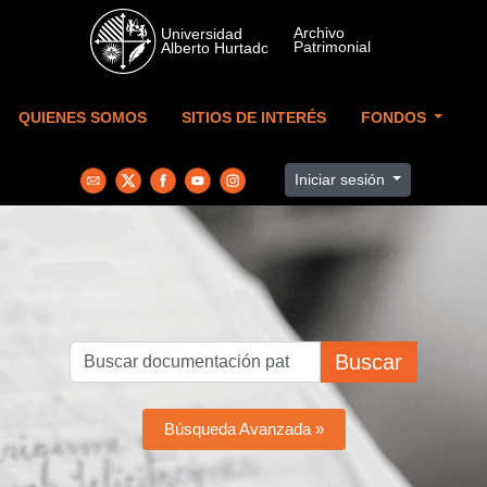
Skip to main content
QUIENES SOMOS
SITIOS DE INTERÉS
FONDOS
Iniciar sesión
Buscar
Búsqueda Avanzada »