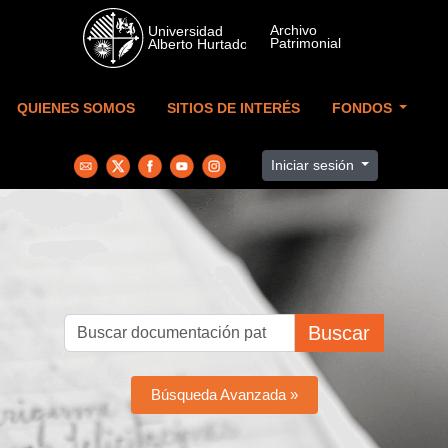
Skip to main content
QUIENES SOMOS
SITIOS DE INTERÉS
FONDOS
Iniciar sesión
Buscar
Búsqueda Avanzada »