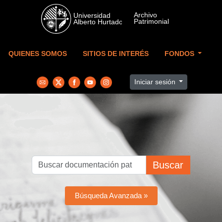
Skip to main content
QUIENES SOMOS
SITIOS DE INTERÉS
FONDOS
Iniciar sesión
Buscar
Búsqueda Avanzada »