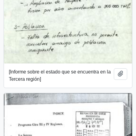
[Informe sobre el estado que se encuentra en la
Add t
Tercera región]