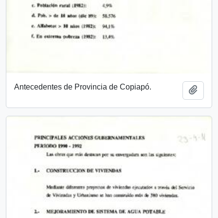
Antecedentes de Provincia de Copiapó.
Add t