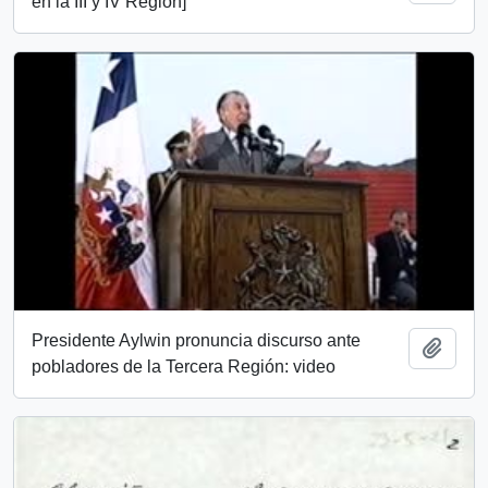
en la III y IV Región]
Presidente Aylwin pronuncia discurso ante
Add t
pobladores de la Tercera Región: video