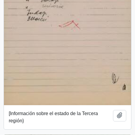
[Información sobre el estado de la Tercera
Add t
región}