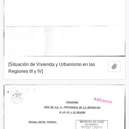
[Situación de Vivienda y Urbanismo en las
Add t
Regiones III y IV]