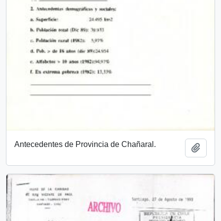
Antecedentes de Provincia de Chañaral.
Add t