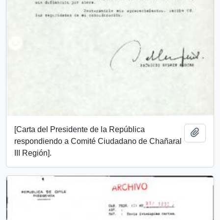
[Carta del Presidente de la República
Add t
respondiendo a Comité Ciudadano de Chañaral
III Región].