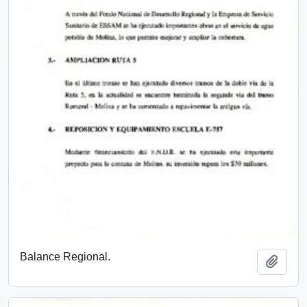
Balance Regional.
Add t