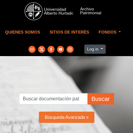
Skip to main content
QUIENES SOMOS
SITIOS DE INTERÉS
FONDOS
Log in
Buscar
Búsqueda Avanzada »