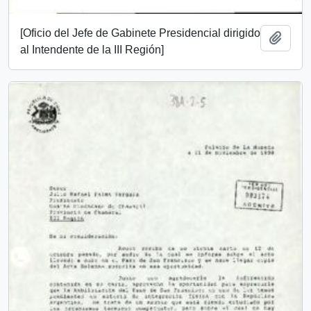
[Oficio del Jefe de Gabinete Presidencial dirigido
Add t
al Intendente de la III Región]