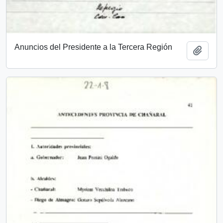
Anuncios del Presidente a la Tercera Región
Add t