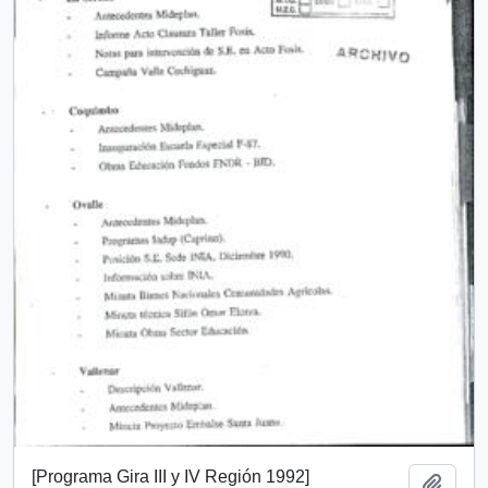
[Programa Gira III y IV Región 1992]
Add t