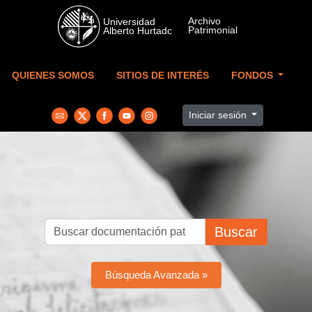
Skip to main content
QUIENES SOMOS
SITIOS DE INTERÉS
FONDOS
Iniciar sesión
Buscar
Búsqueda Avanzada »