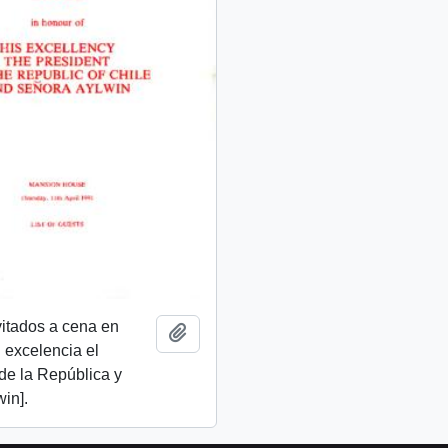
nvitados a cena en
Añadir al portapapeles
 excelencia el
de la República y
in].