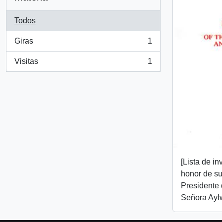
Todos
Giras
1
, 1 resultados
Visitas
1
, 1 resultados
[Lista de i
honor de su
Presidente 
Señora Aylw