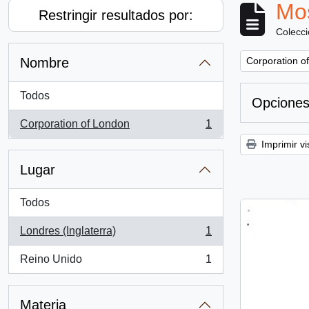
Mos
Restringir resultados por:
Colecc
Remove filter:
Nombre
Corporation o
Todos
Opciones
Corporation of London
1
, 1 resultados
Imprimir vi
Lugar
Todos
Londres (Inglaterra)
1
, 1 resultados
Reino Unido
1
, 1 resultados
Materia