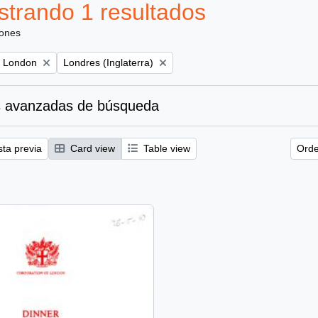
trando 1 resultados
iones
Remove filter:
f London
Londres (Inglaterra)
 avanzadas de búsqueda
sta previa
Card view
Table view
Orde