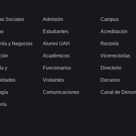
as Sociales
Admisión
Campus
ho
Estudiantes
Acreditación
mía y Negocios
Alumni UAH
Rectoría
ción
Académicos
Vicerrectorías
ía y
Funcionarios
Directorio
idades
Visitantes
Decanos
ogía
Comunicaciones
Canal de Denun
ería