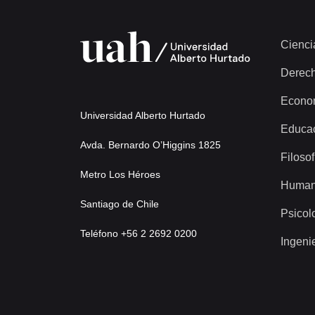
Cienci
Derec
Econo
Universidad Alberto Hurtado
Educa
Avda. Bernardo O’Higgins 1825
Filosof
Metro Los Héroes
Human
Santiago de Chile
Psicol
Teléfono +56 2 2692 0200
Ingeni