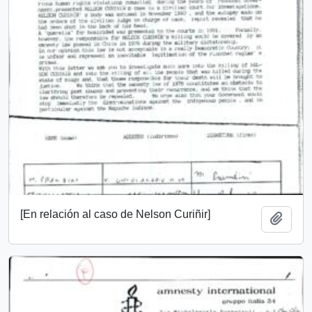
[En relación al caso de Nelson Curiñir]
Add t