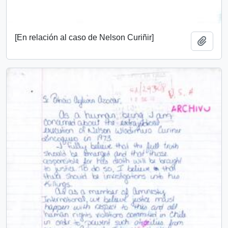
[En relación al caso de Nelson Curiñir]
Add t