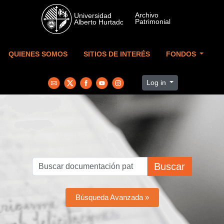
Skip to main content
QUIENES SOMOS
SITIOS DE INTERÉS
FONDOS
Log in
Buscar
Búsqueda Avanzada »