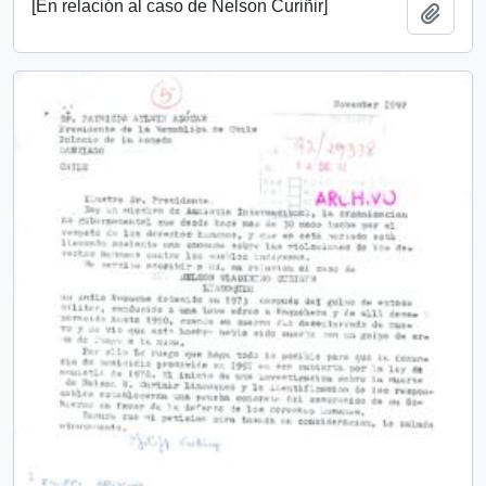
[En relación al caso de Nelson Curiñir]
Add t