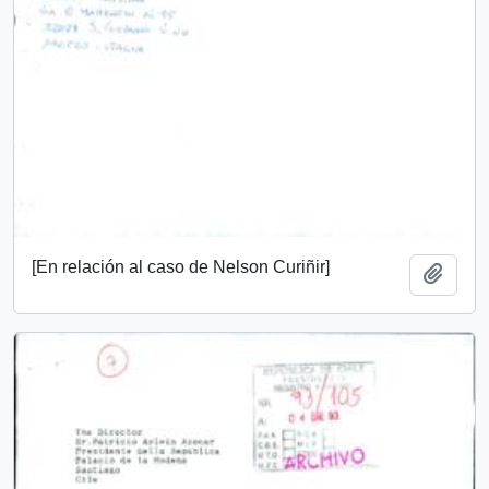
[En relación al caso de Nelson Curiñir]
Add t