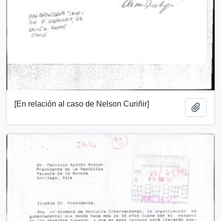
[En relación al caso de Nelson Curiñir]
Add t