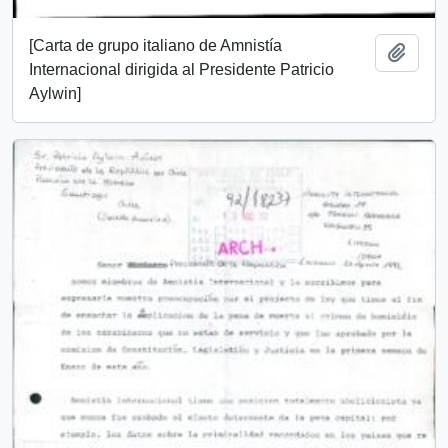
[Carta de grupo italiano de Amnistía
Add t
Internacional dirigida al Presidente Patricio
Aylwin]