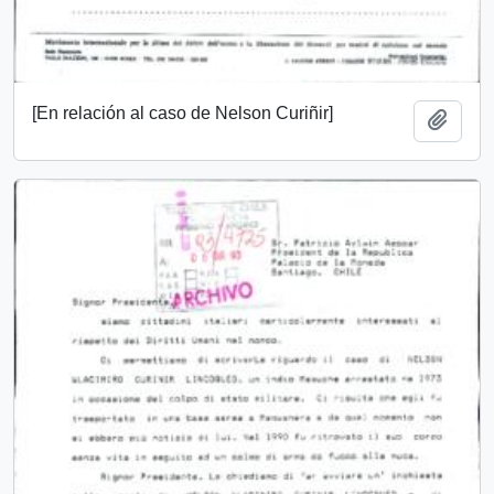
[En relación al caso de Nelson Curiñir]
Add t