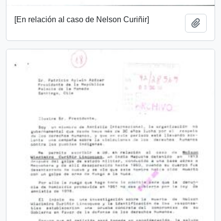
[En relación al caso de Nelson Curiñir]
Add t