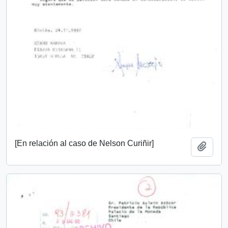
[En relación al caso de Nelson Curiñir]
Add t