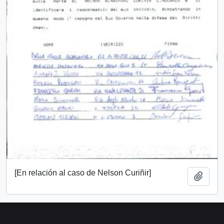
[En relación al caso de Nelson Curiñir]
Add t