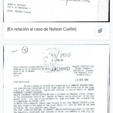
[En relación al caso de Nelson Curiñir]
Add t