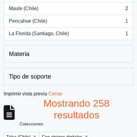
Maule (Chile)
2
, 2 resultados
Pencahue (Chile)
1
, 1 resultados
La Florida (Santiago, Chile)
1
, 1 resultados
Materia
Tipo de soporte
Imprimir vista previa
Cerrar
Mostrando 258
resultados
Colecciones
Remove filter:
Remove filter:
Talca (Chile)
Con objetos digitales