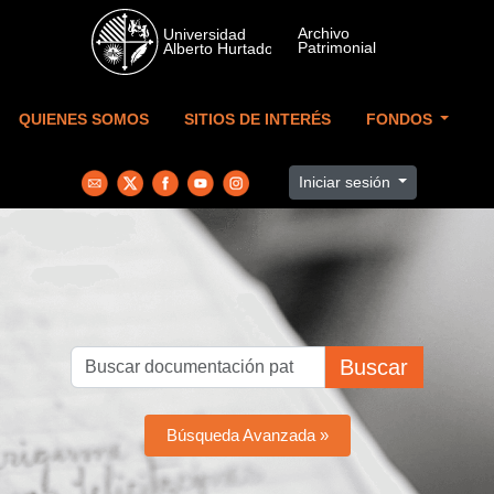
Skip to main content
QUIENES SOMOS
SITIOS DE INTERÉS
FONDOS
Iniciar sesión
Buscar
Búsqueda Avanzada »