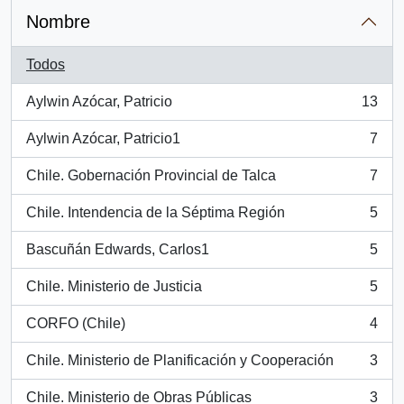
Nombre
Todos
Aylwin Azócar, Patricio
13
, 13 resultados
Aylwin Azócar, Patricio1
7
, 7 resultados
Chile. Gobernación Provincial de Talca
7
, 7 resultados
Chile. Intendencia de la Séptima Región
5
, 5 resultados
Bascuñán Edwards, Carlos1
5
, 5 resultados
Chile. Ministerio de Justicia
5
, 5 resultados
CORFO (Chile)
4
, 4 resultados
Chile. Ministerio de Planificación y Cooperación
3
, 3 resultados
Chile. Ministerio de Obras Públicas
3