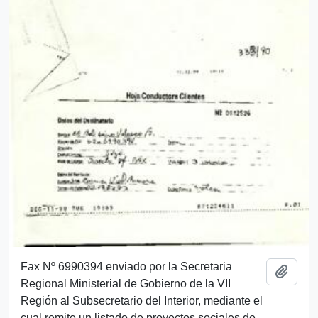
Fax Nº 6990394 enviado por la Secretaria
Añadi
Regional Ministerial de Gobierno de la VII
Región al Subsecretario del Interior, mediante el
cual remite un listado de proyectos sociales de