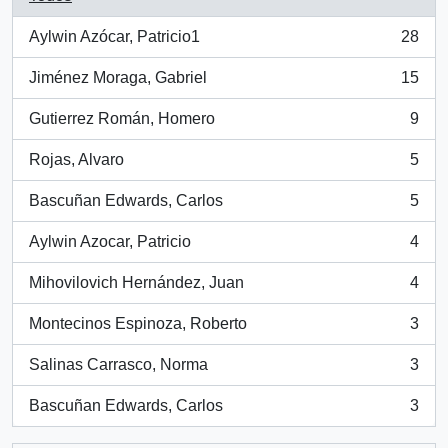
Aylwin Azócar, Patricio1
28
, 28 resultados
Jiménez Moraga, Gabriel
15
, 15 resultados
Gutierrez Román, Homero
9
, 9 resultados
Rojas, Alvaro
5
, 5 resultados
Bascuñan Edwards, Carlos
5
, 5 resultados
Aylwin Azocar, Patricio
4
, 4 resultados
Mihovilovich Hernández, Juan
4
, 4 resultados
Montecinos Espinoza, Roberto
3
, 3 resultados
Salinas Carrasco, Norma
3
, 3 resultados
Bascuñan Edwards, Carlos
3
, 3 resultados