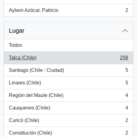
, 3 resultados
Aylwin Azócar, Patricio
2
, 2 resultados
Lugar
Todos
Talca (Chile)
258
, 258 resultados
Santiago (Chile : Ciudad)
5
, 5 resultados
Linares (Chile)
5
, 5 resultados
Región del Maule (Chile)
4
, 4 resultados
Cauquenes (Chile)
4
, 4 resultados
Curicó (Chile)
2
, 2 resultados
Constitución (Chile)
2
, 2 resultados