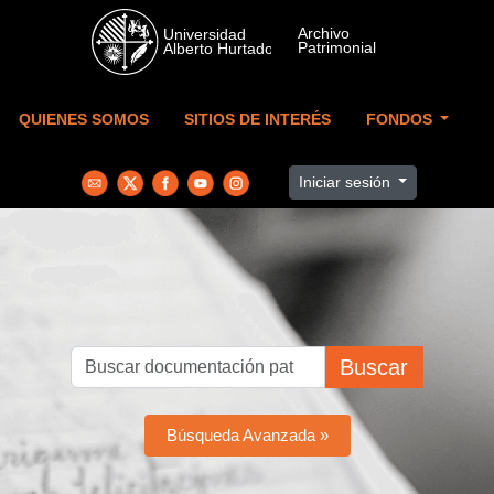
Skip to main content
QUIENES SOMOS
SITIOS DE INTERÉS
FONDOS
Iniciar sesión
Buscar
Búsqueda Avanzada »