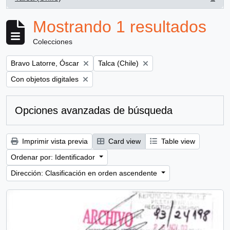
, 1 resultados
Mostrando 1 resultados
Colecciones
Remove filter:
Remove filter:
Bravo Latorre, Óscar
Talca (Chile)
Remove filter:
Con objetos digitales
Opciones avanzadas de búsqueda
Imprimir vista previa
Card view
Table view
Ordenar por: Identificador
Dirección: Clasificación en orden ascendente