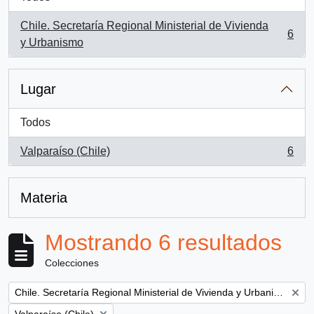
Chile. Secretaría Regional Ministerial de Vivienda
6
, 6 resultados
y Urbanismo
Lugar
Todos
Valparaíso (Chile)
6
, 6 resultados
Materia
Mostrando 6 resultados
Colecciones
Remove filter:
Chile. Secretaría Regional Ministerial de Vivienda y Urbanismo
Remove filter: