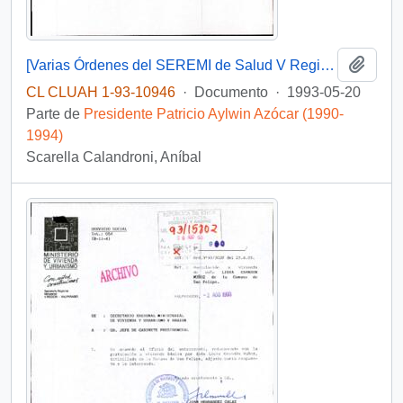
Añadi
[Varias Órdenes del SEREMI de Salud V Región]
CL CLUAH 1-93-10946
·
Documento
·
1993-05-20
Parte de
Presidente Patricio Aylwin Azócar (1990-
1994)
Scarella Calandroni, Aníbal