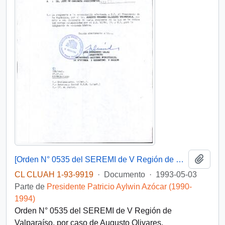
Añadi
[Orden N° 0535 del SEREMI de V Región de Valparaíso]
CL CLUAH 1-93-9919
·
Documento
·
1993-05-03
Parte de
Presidente Patricio Aylwin Azócar (1990-
1994)
Orden N° 0535 del SEREMI de V Región de
Valparaíso, por caso de Augusto Olivares.