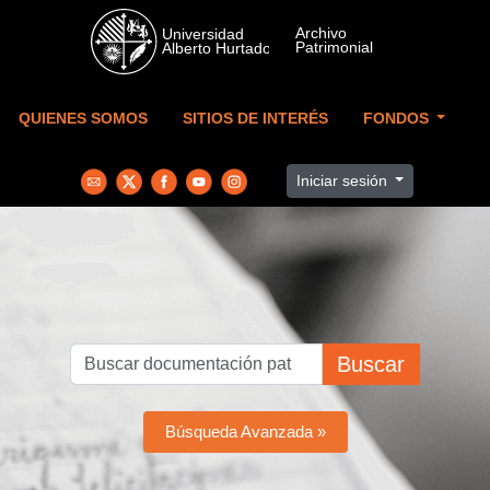
Skip to main content
QUIENES SOMOS
SITIOS DE INTERÉS
FONDOS
Iniciar sesión
Buscar
Búsqueda Avanzada »