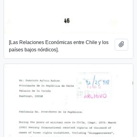
[Las Relaciones Económicas entre Chile y los
Añadi
países bajos nórdicos].