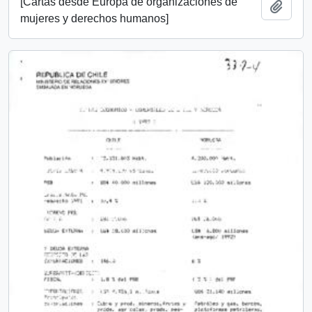
[Cartas desde Europa de organizaciones de
Añadi
mujeres y derechos humanos]