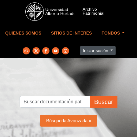
Skip to main content
QUIENES SOMOS
SITIOS DE INTERÉS
FONDOS
Iniciar sesión
Buscar
Búsqueda Avanzada »