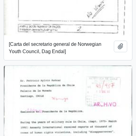
[Carta del secretario general de Norwegian
Añadi
Youth Council, Dag Endal]