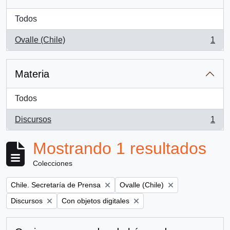
Todos
Ovalle (Chile)
1
, 1 resultados
Materia
Todos
Discursos
1
, 1 resultados
Mostrando 1 resultados
Colecciones
Remove filter:
Remove filter:
Chile. Secretaría de Prensa
Ovalle (Chile)
Remove filter:
Remove filter:
Discursos
Con objetos digitales