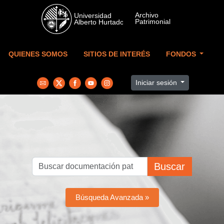
Skip to main content
QUIENES SOMOS
SITIOS DE INTERÉS
FONDOS
Iniciar sesión
Buscar
Búsqueda Avanzada »