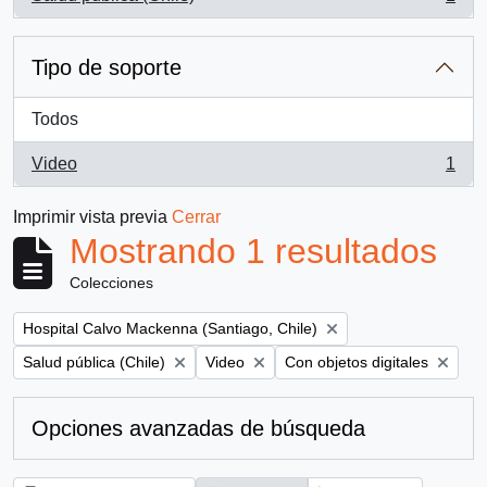
, 1 resultados
Tipo de soporte
Todos
Video
1
, 1 resultados
Imprimir vista previa
Cerrar
Mostrando 1 resultados
Colecciones
Remove filter:
Hospital Calvo Mackenna (Santiago, Chile)
Remove filter:
Remove filter:
Remove filter:
Salud pública (Chile)
Video
Con objetos digitales
Opciones avanzadas de búsqueda