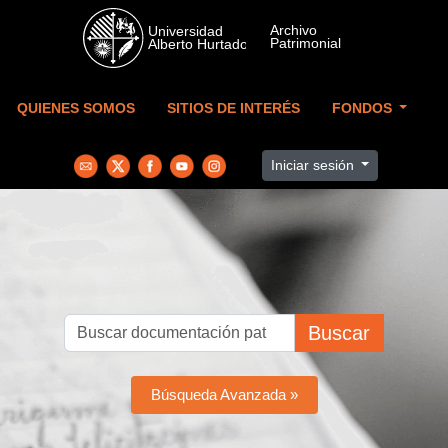
Skip to main content
QUIENES SOMOS
SITIOS DE INTERÉS
FONDOS
Iniciar sesión
Buscar
Búsqueda Avanzada »