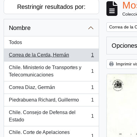
Mos
Restringir resultados por:
Colecc
Remove filter:
Nombre
Correa de la 
Todos
Opciones
Correa de la Cerda, Hernán
1
, 1 resultados
Imprimir vi
Chile. Ministerio de Transportes y
1
, 1 resultados
Telecomunicaciones
Correa Diaz, Germán
1
, 1 resultados
Piedrabuena Richard, Guillermo
1
, 1 resultados
Chile. Consejo de Defensa del
1
, 1 resultados
Estado
Chile. Corte de Apelaciones
1