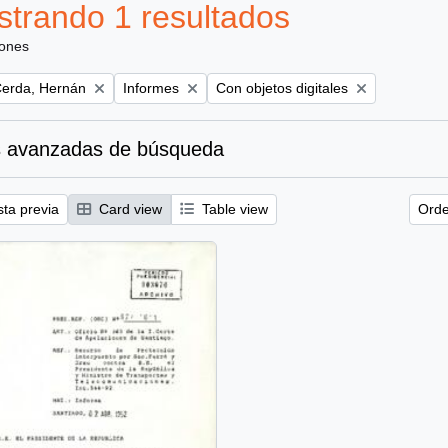
trando 1 resultados
iones
Remove filter:
Remove filter:
Cerda, Hernán
Informes
Con objetos digitales
 avanzadas de búsqueda
sta previa
Card view
Table view
Orde