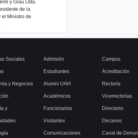
rré y Grau Ltda.
residente de la
 el Ministro de
s
as Sociales
Admisión
Campus
ho
Estudiantes
Acreditación
mía y Negocios
Alumni UAH
Rectoría
ción
Académicos
Vicerrectorías
ía y
Funcionarios
Directorio
idades
Visitantes
Decanos
ogía
Comunicaciones
Canal de Denun