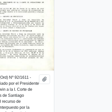
(Ord) Nº 92/1611 -
Añadir al portapapeles
iado por el Presidente
win a la I. Corte de
s de Santiago
l recurso de
interpuesto por la