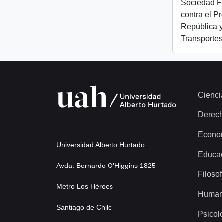
Sociedad Fe
contra el P
República y
Transporte
Cienci
Derec
Econo
Universidad Alberto Hurtado
Educa
Avda. Bernardo O’Higgins 1825
Filosof
Metro Los Héroes
Human
Santiago de Chile
Psicol