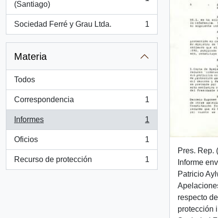
, 1 resultados
(Santiago)
Sociedad Ferré y Grau Ltda.
1
, 1 resultados
Materia
Todos
Correspondencia
1
, 1 resultados
Informes
1
, 1 resultados
Oficios
1
, 1 resultados
Pres. Rep. 
Recurso de protección
1
Informe env
, 1 resultados
Patricio Ayl
Apelacione
respecto de
protección 