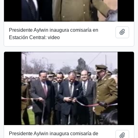
Presidente Aylwin inaugura comisaría en
Añadi
Estación Central: video
Presidente Aylwin inaugura comisaría de
Añadi