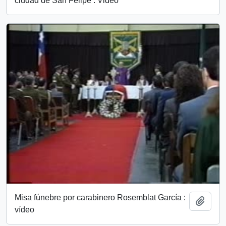
ciudad de San Felipe : Video
Misa fúnebre por carabinero Rosemblat García :
Añadi
vídeo