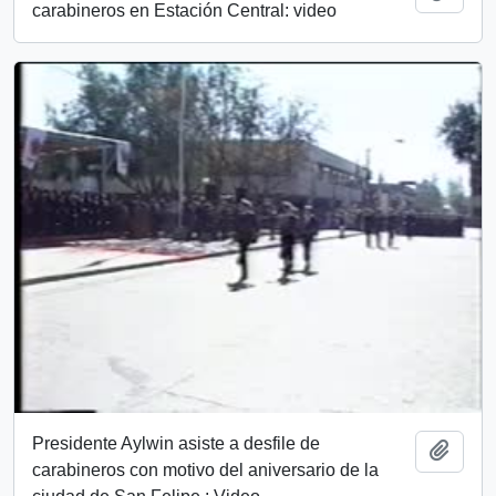
carabineros en Estación Central: video
Presidente Aylwin asiste a desfile de
Añadi
carabineros con motivo del aniversario de la