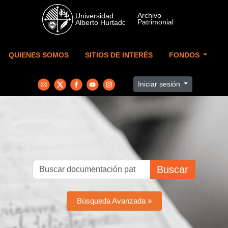
Skip to main content
QUIENES SOMOS
SITIOS DE INTERÉS
FONDOS
Iniciar sesión
Buscar
Búsqueda Avanzada »