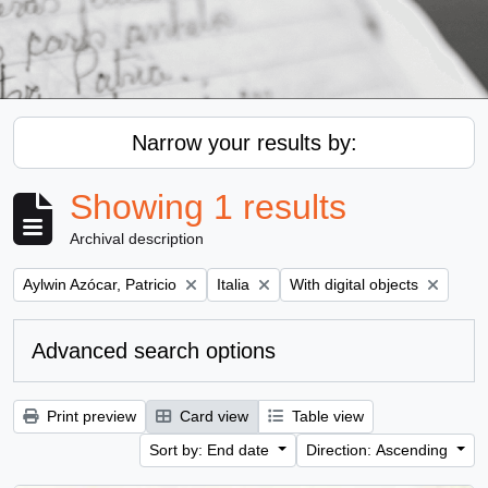
Narrow your results by:
Showing 1 results
Archival description
Remove filter:
Remove filter:
Remove filter:
Aylwin Azócar, Patricio
Italia
With digital objects
Advanced search options
Print preview
Card view
Table view
Sort by: End date
Direction: Ascending