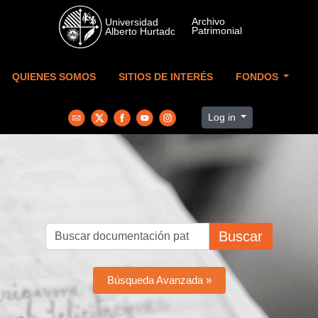
Skip to main content
QUIENES SOMOS
SITIOS DE INTERÉS
FONDOS
Log in
Buscar
Búsqueda Avanzada »