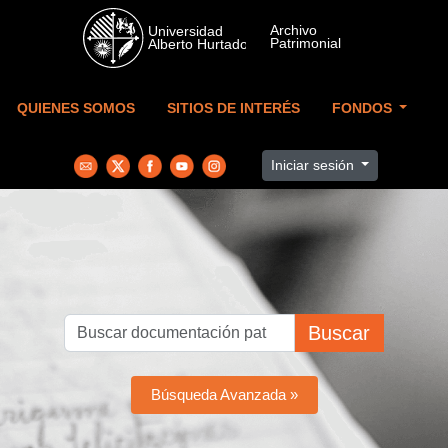
Skip to main content
QUIENES SOMOS
SITIOS DE INTERÉS
FONDOS
Iniciar sesión
Buscar
Búsqueda Avanzada »