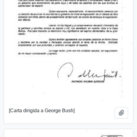
[Carta dirigida a George Bush]
Añadi