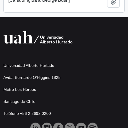
[Carta dirigida a George Bush]
Añadi
Universidad Alberto Hurtado
Avda. Bernardo O’Higgins 1825
Metro Los Héroes
Santiago de Chile
Teléfono +56 2 2692 0200