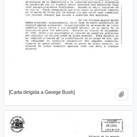
[Carta dirigida a George Bush]
Añadi