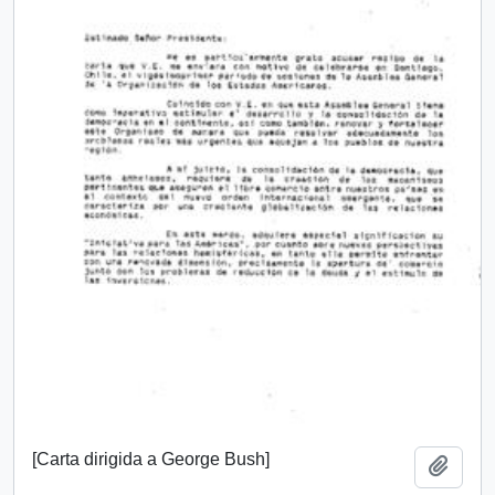
[Carta dirigida a George Bush]
Añadi