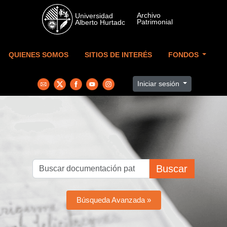
Skip to main content
QUIENES SOMOS
SITIOS DE INTERÉS
FONDOS
Iniciar sesión
Buscar
Búsqueda Avanzada »