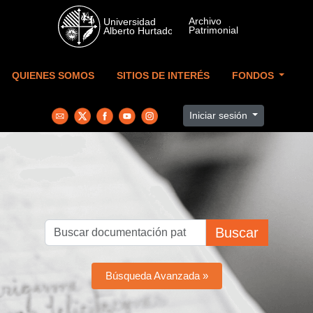
Skip to main content
QUIENES SOMOS
SITIOS DE INTERÉS
FONDOS
Iniciar sesión
Buscar
Búsqueda Avanzada »