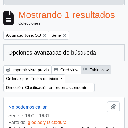
, 1 resultados
Mostrando 1 resultados
Colecciones
Remove filter:
Remove filter:
Aldunate, José, S.J
Serie
Opciones avanzadas de búsqueda
Imprimir vista previa
Card view
Table view
Ordenar por: Fecha de inicio
Dirección: Clasificación en orden ascendente
Añadi
No podemos callar
Serie
·
1975 - 1981
Parte de
Iglesias y Dictadura