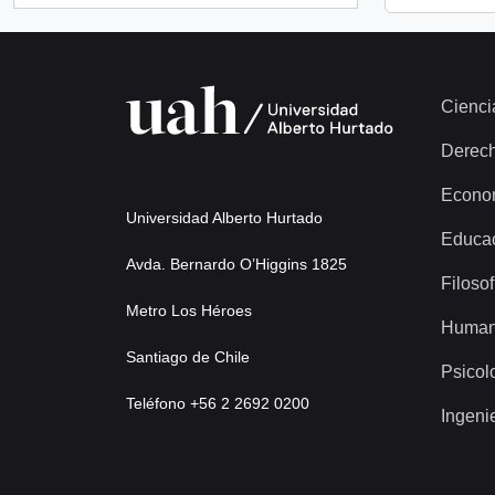
Cienci
Derec
Econo
Universidad Alberto Hurtado
Educa
Avda. Bernardo O’Higgins 1825
Filosof
Metro Los Héroes
Human
Santiago de Chile
Psicol
Teléfono +56 2 2692 0200
Ingeni