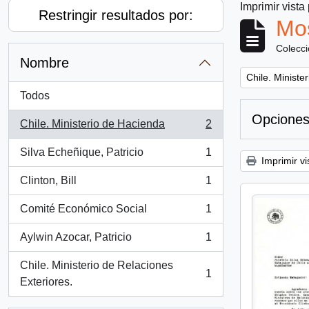
Imprimir vista
Restringir resultados por:
Mos
Colecc
Nombre
Remove filter:
Chile. Ministe
Todos
Opciones
Chile. Ministerio de Hacienda
2
, 2 resultados
Silva Echeñique, Patricio
1
, 1 resultados
Imprimir vi
Clinton, Bill
1
, 1 resultados
Comité Económico Social
1
, 1 resultados
Aylwin Azocar, Patricio
1
, 1 resultados
Chile. Ministerio de Relaciones
1
, 1 resultados
Exteriores.