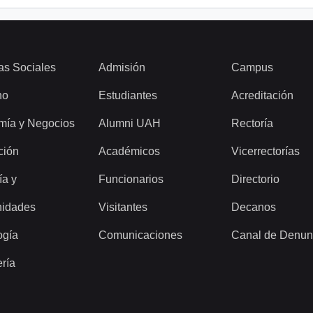
as Sociales
Admisión
Campus
ho
Estudiantes
Acreditación
mía y Negocios
Alumni UAH
Rectoría
ción
Académicos
Vicerrectorías
ía y
Funcionarios
Directorio
idades
Visitantes
Decanos
ogía
Comunicaciones
Canal de Denun
ería