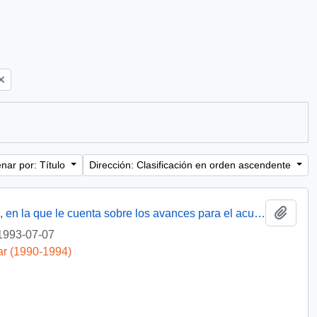
nar por: Título
Dirección: Clasificación en orden ascendente
Añadi
[Agradece su carta del 10 de mayo último, en la que le cuenta sobre los avances para el acuerdo de libre comercio con los Estados Unidos]
1993-07-07
ar (1990-1994)