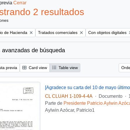
 previa
Cerrar
trando 2 resultados
iones
Remove filter:
Remove filter:
rio de Hacienda
Tratados comerciales
Con objetos digitales
 avanzadas de búsqueda
sta previa
Card view
Table view
Orde
CL CLUAH 1-109-4-4A
·
Documento
·
Parte de
Presidente Patricio Aylwin Azóc
Aylwin Azócar, Patricio1