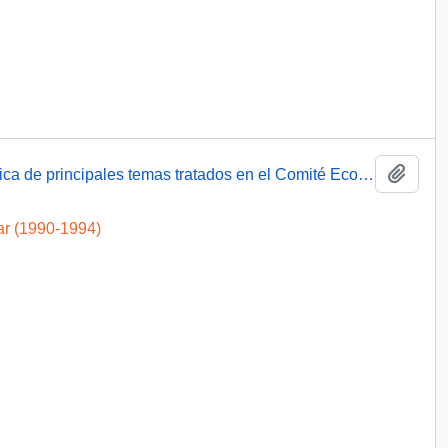
Añadi
Cuenta a S.E. el Presidente de la República de principales temas tratados en el Comité Económico Social
ar (1990-1994)