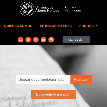
Skip to main content
QUIENES SOMOS
SITIOS DE INTERÉS
FONDOS
Iniciar sesión
Buscar
Búsqueda Avanzada »