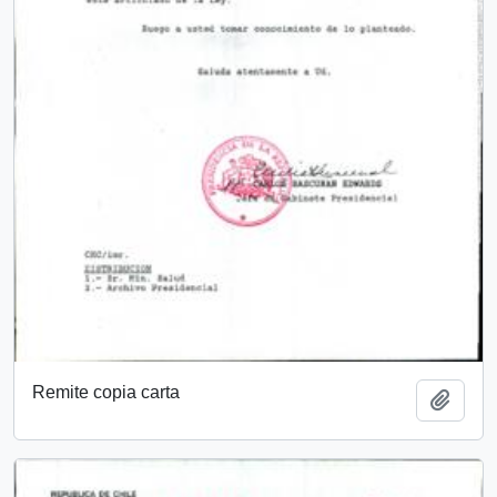
Remite copia carta
Añadi