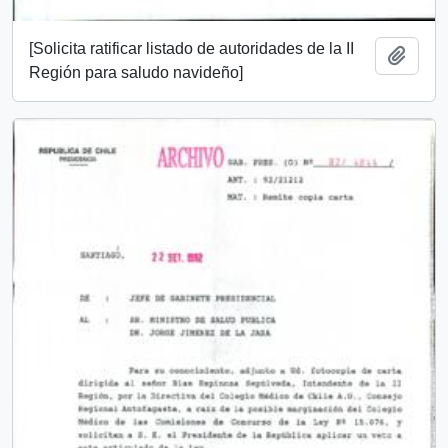
[Solicita ratificar listado de autoridades de la II
Añadi
Región para saludo navideño]