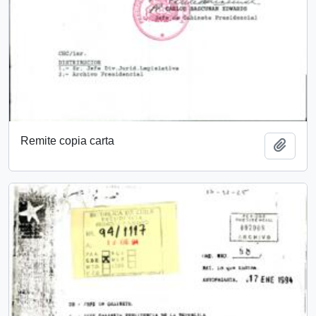
Remite copia carta
Añadi