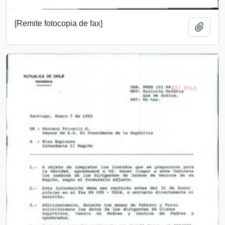
[Remite fotocopia de fax]
Añadi