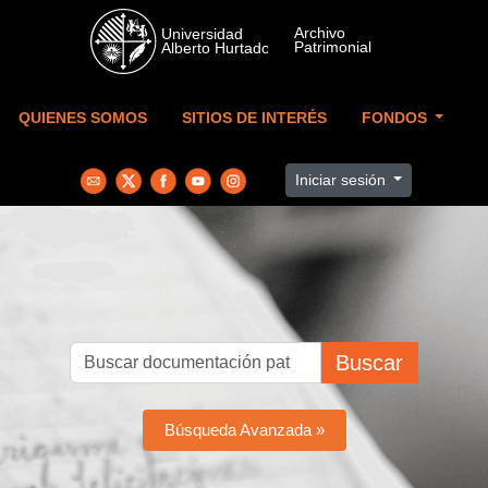
Skip to main content
QUIENES SOMOS
SITIOS DE INTERÉS
FONDOS
Iniciar sesión
Buscar
Búsqueda Avanzada »