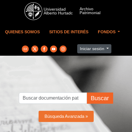
Skip to main content
QUIENES SOMOS
SITIOS DE INTERÉS
FONDOS
Iniciar sesión
Buscar
Búsqueda Avanzada »