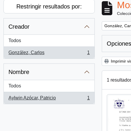
Mos
Restringir resultados por:
Colecc
Remove filter:
Creador
González, Car
Todos
Opciones
González, Carlos
1
, 1 resultados
Imprimir vi
Nombre
1 resultado
Todos
Aylwin Azócar, Patricio
1
, 1 resultados