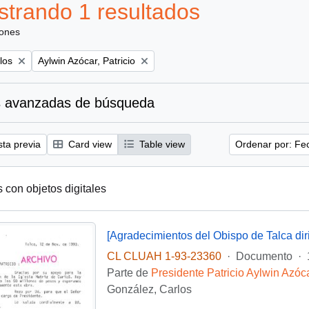
trando 1 resultados
iones
Remove filter:
los
Aylwin Azócar, Patricio
 avanzadas de búsqueda
sta previa
Card view
Table view
Ordenar por: Fe
s con objetos digitales
CL CLUAH 1-93-23360
·
Documento
·
Parte de
Presidente Patricio Aylwin Azóc
González, Carlos