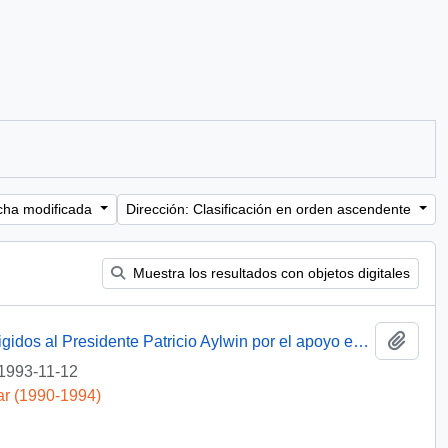
cha modificada
Dirección: Clasificación en orden ascendente
Muestra los resultados con objetos digitales
Añadi
[Agradecimientos del Obispo de Talca dirigidos al Presidente Patricio Aylwin por el apoyo en la reconstrucción de la Iglesia Matriz de Curicó]
1993-11-12
ar (1990-1994)