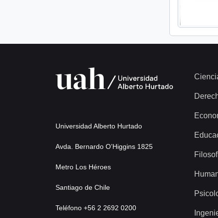
Cienci
Derec
Econo
Universidad Alberto Hurtado
Educa
Avda. Bernardo O’Higgins 1825
Filosof
Metro Los Héroes
Human
Santiago de Chile
Psicol
Teléfono +56 2 2692 0200
Ingeni