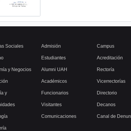
as Sociales
Admisión
Campus
ho
Estudiantes
Acreditación
mía y Negocios
Alumni UAH
Rectoría
ción
Académicos
Vicerrectorías
ía y
Funcionarios
Directorio
idades
Visitantes
Decanos
ogía
Comunicaciones
Canal de Denun
ería