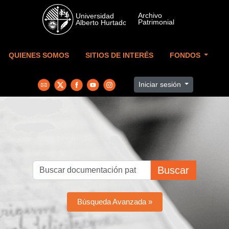
Skip to main content
QUIENES SOMOS
SITIOS DE INTERÉS
FONDOS
Iniciar sesión
Buscar
Búsqueda Avanzada »