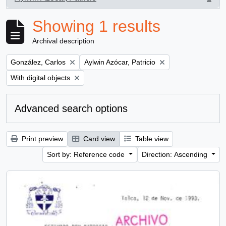
, 1 results
Showing 1 results
Archival description
Remove filter:
Remove filter:
González, Carlos
Aylwin Azócar, Patricio
Remove filter:
With digital objects
Advanced search options
Print preview
Card view
Table view
Sort by: Reference code
Direction: Ascending