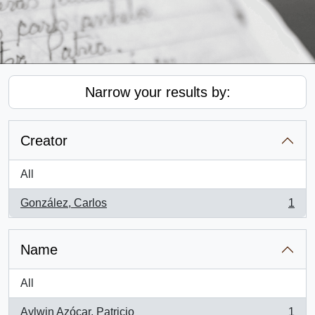
Narrow your results by:
Creator
All
González, Carlos
1
, 1 results
Name
All
Aylwin Azócar, Patricio
1