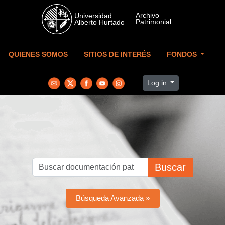
Skip to main content
QUIENES SOMOS
SITIOS DE INTERÉS
FONDOS
Log in
Buscar
Búsqueda Avanzada »