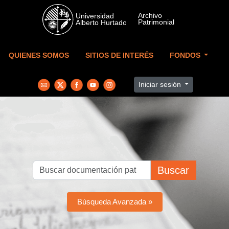
Skip to main content
QUIENES SOMOS
SITIOS DE INTERÉS
FONDOS
Iniciar sesión
Buscar
Búsqueda Avanzada »