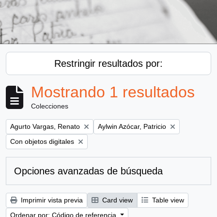
Restringir resultados por:
Mostrando 1 resultados
Colecciones
Remove filter:
Remove filter:
Agurto Vargas, Renato
Aylwin Azócar, Patricio
Remove filter:
Con objetos digitales
Opciones avanzadas de búsqueda
Imprimir vista previa
Card view
Table view
Ordenar por: Código de referencia