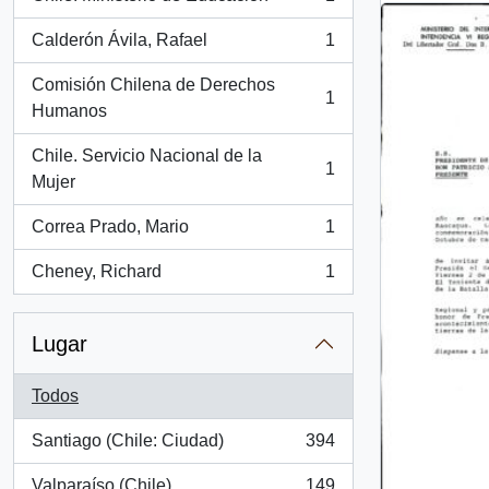
, 1 resultados
Calderón Ávila, Rafael
1
, 1 resultados
Comisión Chilena de Derechos
1
, 1 resultados
Humanos
Chile. Servicio Nacional de la
1
, 1 resultados
Mujer
Correa Prado, Mario
1
, 1 resultados
Cheney, Richard
1
, 1 resultados
Lugar
Todos
Santiago (Chile: Ciudad)
394
, 394 resultados
Valparaíso (Chile)
149