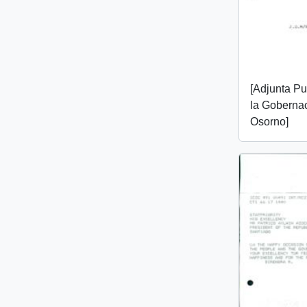
[Adjunta P
la Gobernac
Osorno]