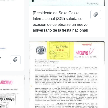
[Presidente de Soka Gakkai
Añadi
Internacional (SGI) saluda con
ocasión de celebrarse un nuevo
aniversario de la fiesta nacional]
e
Añadir al portapapeles