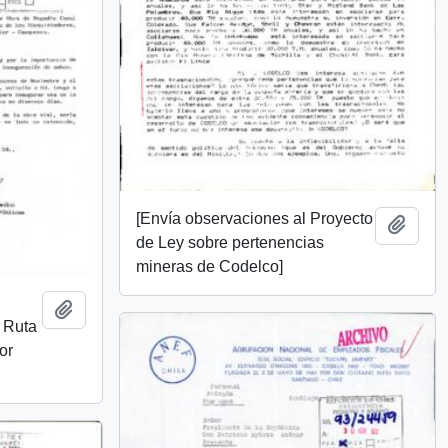
[Envía observaciones al Proyecto
Añadi
de Ley sobre pertenencias
mineras de Codelco]
Añadir al portapapeles
 Ruta
or