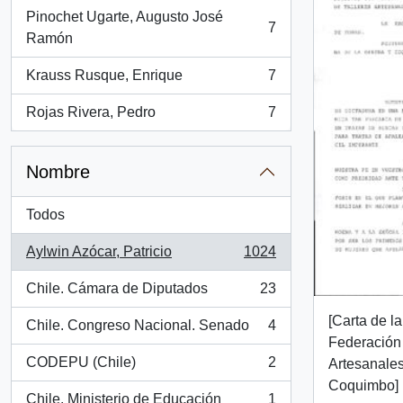
Pinochet Ugarte, Augusto José
7
, 7 resultados
Ramón
Krauss Rusque, Enrique
7
, 7 resultados
Rojas Rivera, Pedro
7
, 7 resultados
Nombre
Todos
Aylwin Azócar, Patricio
1024
, 1024 resultados
Chile. Cámara de Diputados
23
, 23 resultados
[Carta de l
Chile. Congreso Nacional. Senado
4
, 4 resultados
Federación
CODEPU (Chile)
2
Artesanale
, 2 resultados
Coquimbo]
Chile. Ministerio de Educación
1