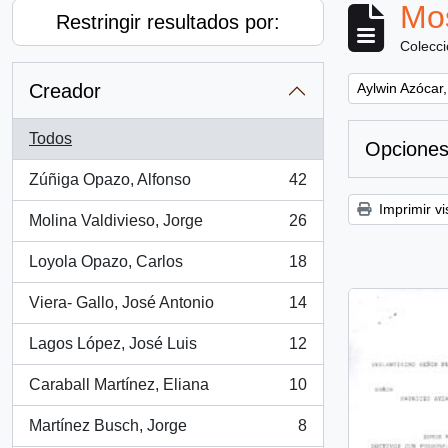
Mos
Restringir resultados por:
Colecc
Remove filter:
Creador
Aylwin Azócar,
Todos
Opciones
Zúñiga Opazo, Alfonso
42
, 42 resultados
Imprimir vi
Molina Valdivieso, Jorge
26
, 26 resultados
Loyola Opazo, Carlos
18
, 18 resultados
Viera- Gallo, José Antonio
14
, 14 resultados
Lagos López, José Luis
12
, 12 resultados
Caraball Martínez, Eliana
10
, 10 resultados
Martínez Busch, Jorge
8
, 8 resultados