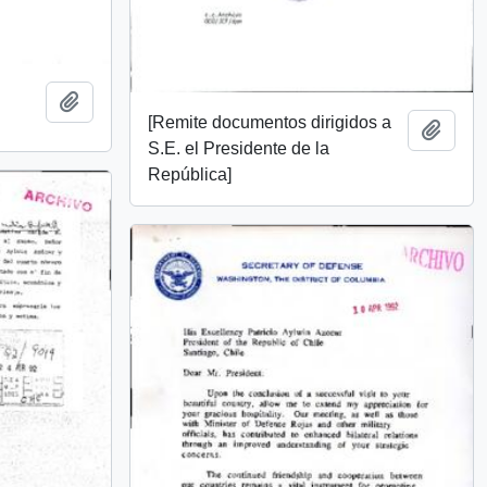
Añadir al portapapeles
[Remite documentos dirigidos a
Añadi
S.E. el Presidente de la
República]