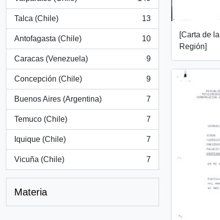
, 149 resultados
Talca (Chile)
13
, 13 resultados
[Carta de l
Antofagasta (Chile)
10
, 10 resultados
Región]
Caracas (Venezuela)
9
, 9 resultados
Concepción (Chile)
9
, 9 resultados
Buenos Aires (Argentina)
7
, 7 resultados
Temuco (Chile)
7
, 7 resultados
Iquique (Chile)
7
, 7 resultados
Vicuña (Chile)
7
, 7 resultados
Materia