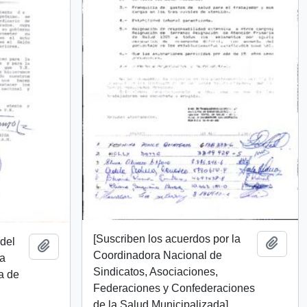
[Suscriben los acuerdos por la
 del
Añadi
Añadir al portapapeles
Coordinadora Nacional de
la
Sindicatos, Asociaciones,
a de
Federaciones y Confederaciones
de la Salud Municipalizada]