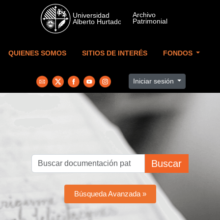
Skip to main content
QUIENES SOMOS
SITIOS DE INTERÉS
FONDOS
Iniciar sesión
Buscar
Búsqueda Avanzada »