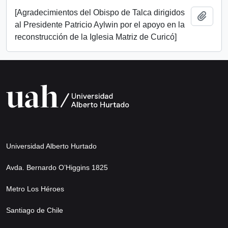
[Agradecimientos del Obispo de Talca dirigidos
Añadi
al Presidente Patricio Aylwin por el apoyo en la
reconstrucción de la Iglesia Matriz de Curicó]
Universidad Alberto Hurtado
Avda. Bernardo O’Higgins 1825
Metro Los Héroes
Santiago de Chile