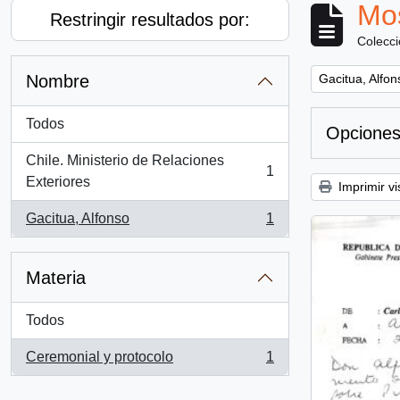
Mos
Restringir resultados por:
Colecc
Remove filter:
Nombre
Gacitua, Alfon
Todos
Opciones
Chile. Ministerio de Relaciones
1
, 1 resultados
Exteriores
Imprimir vi
Gacitua, Alfonso
1
, 1 resultados
Materia
Todos
Ceremonial y protocolo
1
, 1 resultados