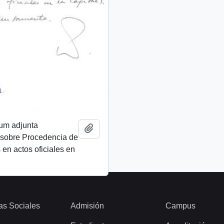
um adjunta
Añadir al portapapeles
sobre Procedencia de
 en actos oficiales en
as Sociales
Admisión
Campus