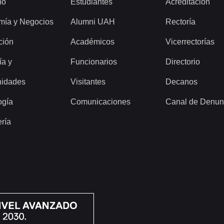
ho
Estudiantes
Acreditación
mía y Negocios
Alumni UAH
Rectoría
ción
Académicos
Vicerrectorías
ía y
Funcionarios
Directorio
idades
Visitantes
Decanos
ogía
Comunicaciones
Canal de Denun
ería