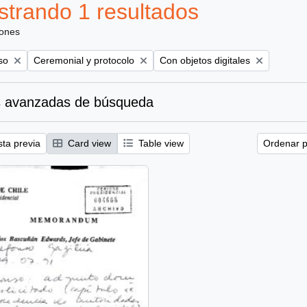
trando 1 resultados
iones
Remove filter:
Remove filter:
so
Ceremonial y protocolo
Con objetos digitales
 avanzadas de búsqueda
sta previa
Card view
Table view
Ordenar p