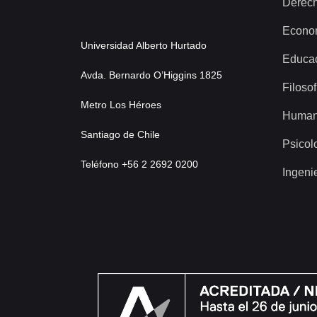
Derec
Econo
Universidad Alberto Hurtado
Educa
Avda. Bernardo O’Higgins 1825
Filosof
Metro Los Héroes
Human
Santiago de Chile
Psicol
Teléfono +56 2 2692 0200
Ingeni