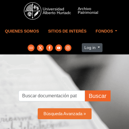
Skip to main content
QUIENES SOMOS
SITIOS DE INTERÉS
FONDOS
Log in
Buscar
Búsqueda Avanzada »