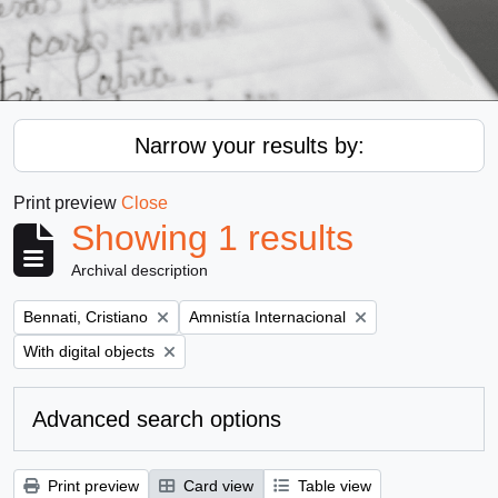
Narrow your results by:
Print preview
Close
Showing 1 results
Archival description
Remove filter:
Remove filter:
Bennati, Cristiano
Amnistía Internacional
Remove filter:
With digital objects
Advanced search options
Print preview
Card view
Table view