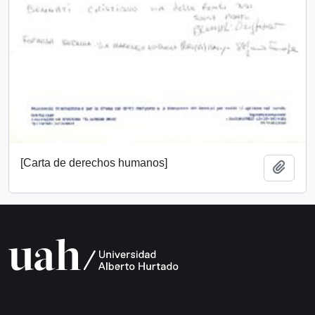
[Carta de derechos humanos]
Add t