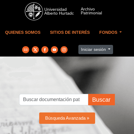
Skip to main content
QUIENES SOMOS
SITIOS DE INTERÉS
FONDOS
Iniciar sesión
Buscar
Búsqueda Avanzada »