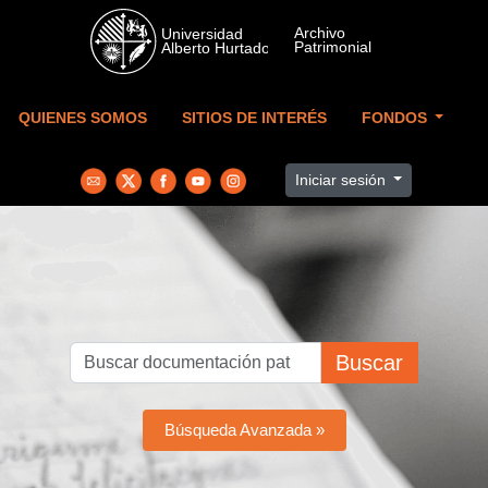
Skip to main content
QUIENES SOMOS
SITIOS DE INTERÉS
FONDOS
Iniciar sesión
Buscar
Búsqueda Avanzada »