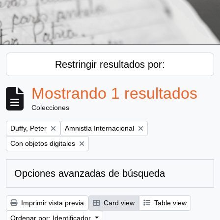
Restringir resultados por:
Mostrando 1 resultados
Colecciones
Remove filter:
Remove filter:
Duffy, Peter
Amnistía Internacional
Remove filter:
Con objetos digitales
Opciones avanzadas de búsqueda
Imprimir vista previa
Card view
Table view
Ordenar por: Identificador