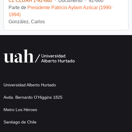
CL CLUAH 1-92-660
·
Documento
·
92-660
Parte de
Presidente Patricio Aylwin Azócar (1990-
1994)
González, Carlos
Universidad Alberto Hurtado
Avda. Bernardo O’Higgins 1825
Metro Los Héroes
Santiago de Chile