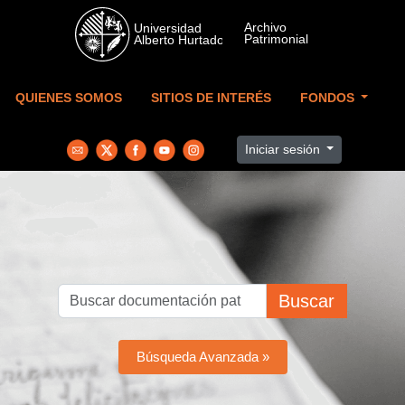
Skip to main content
QUIENES SOMOS
SITIOS DE INTERÉS
FONDOS
Iniciar sesión
Buscar
Búsqueda Avanzada »