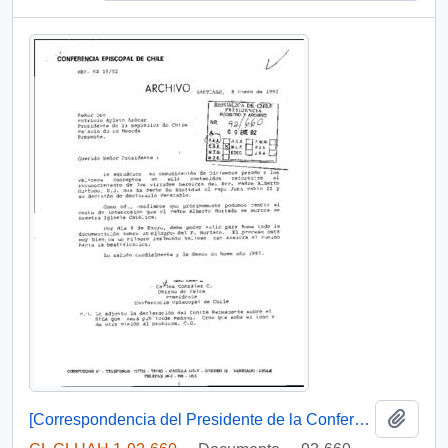
Añadi
[Correspondencia del Presidente de la Conferencia Episcopal de Chile dirigida al Presidente Patricio Aylwin]