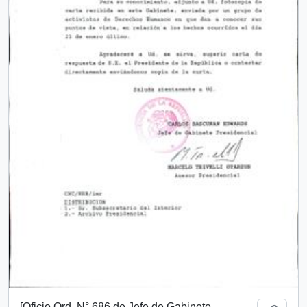
[Oficio Ord. N° 686 de Jefe de Gabinete