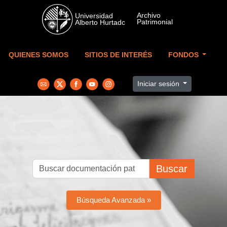
Skip to main content
QUIENES SOMOS
SITIOS DE INTERÉS
FONDOS
Iniciar sesión
Buscar
Búsqueda Avanzada »