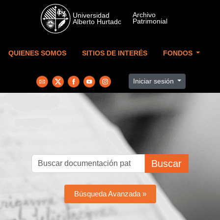
Skip to main content
QUIENES SOMOS
SITIOS DE INTERÉS
FONDOS
Iniciar sesión
Buscar
Búsqueda Avanzada »