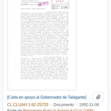
Añadi
[Carta en apoyo al Gobernador de Talagante]
CL CLUAH 1-92-25733
·
Documento
·
1992-11-06
Parte de
Presidente Patricio Aylwin Azócar (1990-