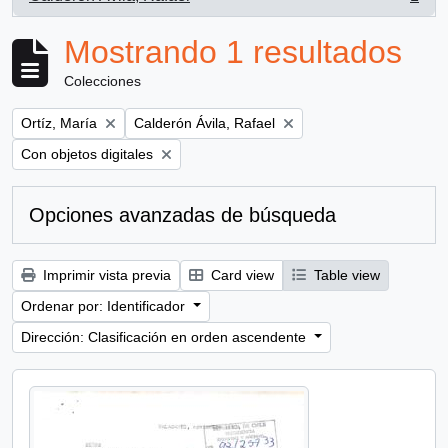
, 1 resultados
Mostrando 1 resultados
Colecciones
Remove filter:
Remove filter:
Ortíz, María
Calderón Ávila, Rafael
Remove filter:
Con objetos digitales
Opciones avanzadas de búsqueda
Imprimir vista previa
Card view
Table view
Ordenar por: Identificador
Dirección: Clasificación en orden ascendente