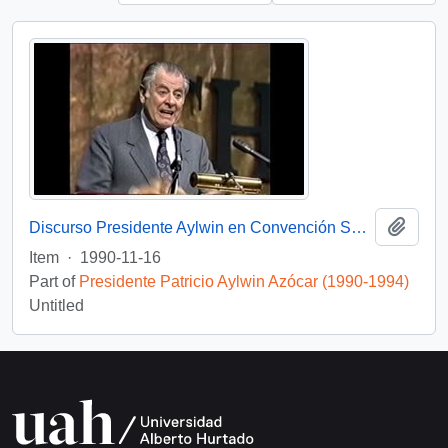
Add t
Discurso Presidente Aylwin en Convención Santiago: Video
Item
·
1990-11-16
Part of
Presidente Patricio Aylwin Azócar (1990-1994)
Untitled