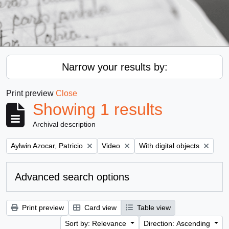
Narrow your results by:
Print preview
Close
Showing 1 results
Archival description
Remove filter:
Remove filter:
Remove filter:
Aylwin Azocar, Patricio
Video
With digital objects
Advanced search options
Print preview
Card view
Table view
Sort by: Relevance
Direction: Ascending