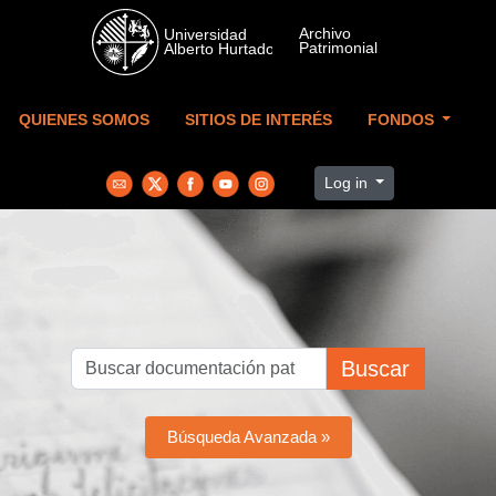
Skip to main content
QUIENES SOMOS
SITIOS DE INTERÉS
FONDOS
Log in
Buscar
Búsqueda Avanzada »