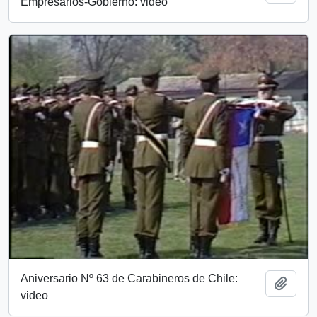
Empresarios-Gobierno: video
Aniversario Nº 63 de Carabineros de Chile:
Add t
video