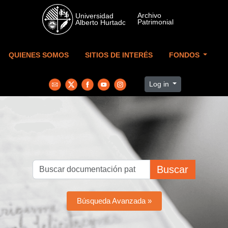
Skip to main content
QUIENES SOMOS
SITIOS DE INTERÉS
FONDOS
Log in
Buscar
Búsqueda Avanzada »