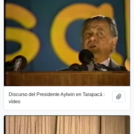
Discurso del Presidente Aylwin en Tarapacá :
Add t
vídeo