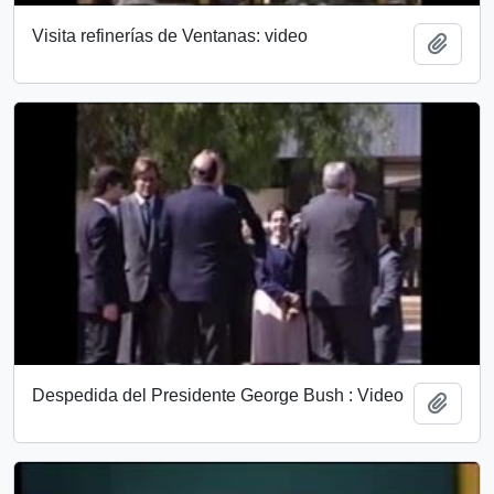
Visita refinerías de Ventanas: video
Add t
Despedida del Presidente George Bush : Video
Add t