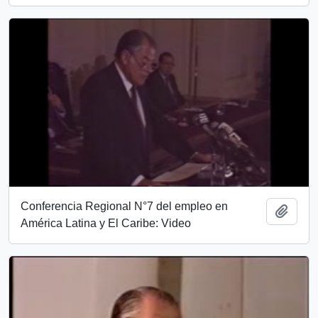
Conferencia Regional N°7 del empleo en
Add t
América Latina y El Caribe: Video