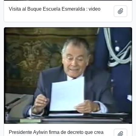
Visita al Buque Escuela Esmeralda : video
Add t
Presidente Aylwin firma de decreto que crea
Add t