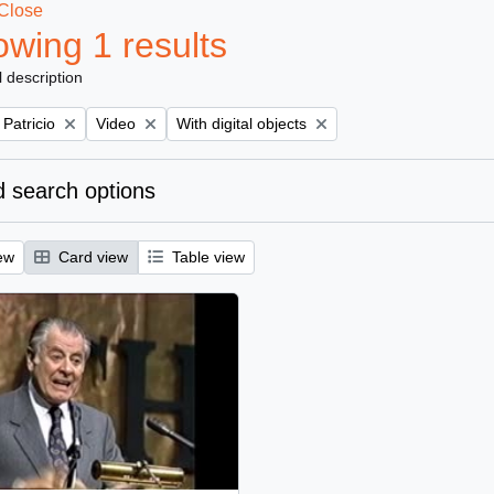
Close
wing 1 results
l description
Remove filter:
Remove filter:
 Patricio
Video
With digital objects
 search options
ew
Card view
Table view