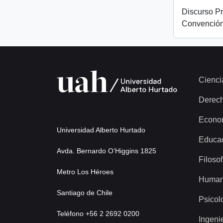
Discurso Pr
Convención
Cienci
Derec
Econo
Universidad Alberto Hurtado
Educa
Avda. Bernardo O’Higgins 1825
Filosof
Metro Los Héroes
Human
Santiago de Chile
Psicol
Teléfono +56 2 2692 0200
Ingeni