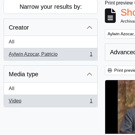
Print preview
Narrow your results by:
Sho
Archiva
Creator
Remove filter:
Aylwin Azocar,
All
Advanced
Aylwin Azocar, Patricio
1
, 1 results
Print previ
Media type
All
Video
1
, 1 results