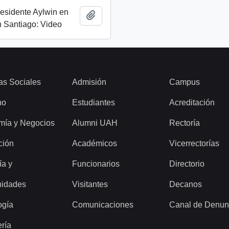
esidente Aylwin en
Add to clipboard
 Santiago: Video
as Sociales
Admisión
Campus
ho
Estudiantes
Acreditación
mía y Negocios
Alumni UAH
Rectoría
ción
Académicos
Vicerrectorías
ía y
Funcionarios
Directorio
idades
Visitantes
Decanos
ogía
Comunicaciones
Canal de Denun
ería