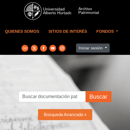
Skip to main content
QUIENES SOMOS
SITIOS DE INTERÉS
FONDOS
Iniciar sesión
Buscar
Búsqueda Avanzada »