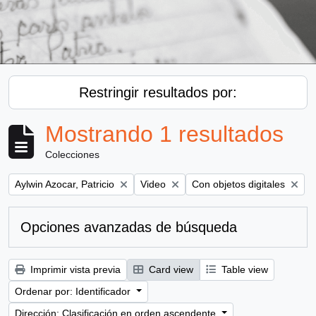
Restringir resultados por:
Mostrando 1 resultados
Colecciones
Remove filter:
Remove filter:
Remove filter:
Aylwin Azocar, Patricio
Video
Con objetos digitales
Opciones avanzadas de búsqueda
Imprimir vista previa
Card view
Table view
Ordenar por: Identificador
Dirección: Clasificación en orden ascendente