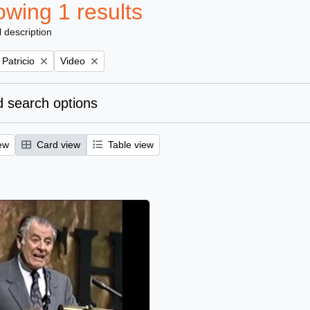
wing 1 results
l description
Remove filter:
 Patricio
Video
 search options
ew
Card view
Table view