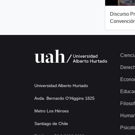
Discurso Pr
Convención
Cienci
Derec
Econo
Universidad Alberto Hurtado
Educa
Avda. Bernardo O’Higgins 1825
Filosof
Metro Los Héroes
Human
Santiago de Chile
Psicol