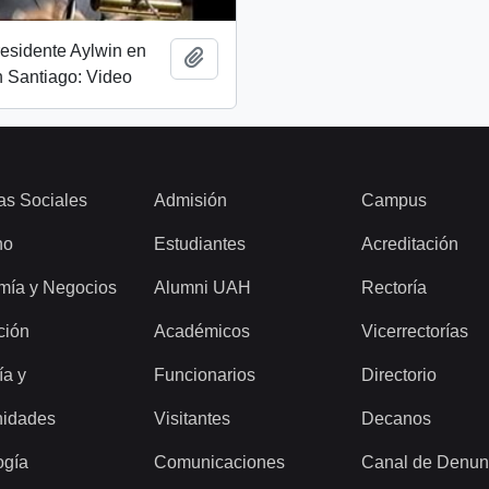
esidente Aylwin en
Add to clipboard
 Santiago: Video
as Sociales
Admisión
Campus
ho
Estudiantes
Acreditación
mía y Negocios
Alumni UAH
Rectoría
ción
Académicos
Vicerrectorías
ía y
Funcionarios
Directorio
idades
Visitantes
Decanos
ogía
Comunicaciones
Canal de Denun