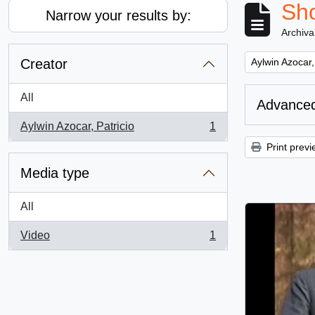
Sho
Narrow your results by:
Archiva
Remove filter:
Creator
Aylwin Azocar,
All
Advanced
Aylwin Azocar, Patricio
1
, 1 results
Print previ
Media type
All
Video
1
, 1 results