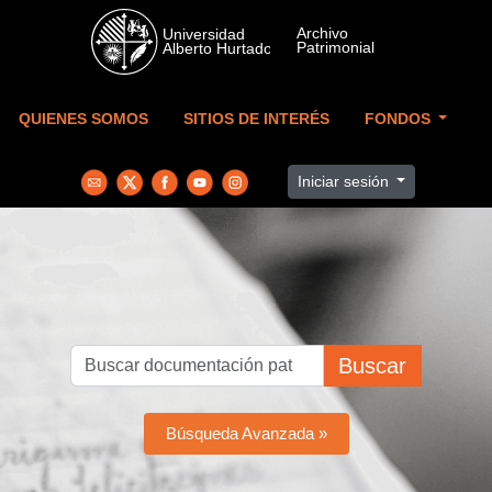
Skip to main content
QUIENES SOMOS
SITIOS DE INTERÉS
FONDOS
Iniciar sesión
Buscar
Búsqueda Avanzada »