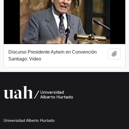
Discurso Presidente Aylwin en Convención
Añadi
Santiago: Video
Universidad Alberto Hurtado