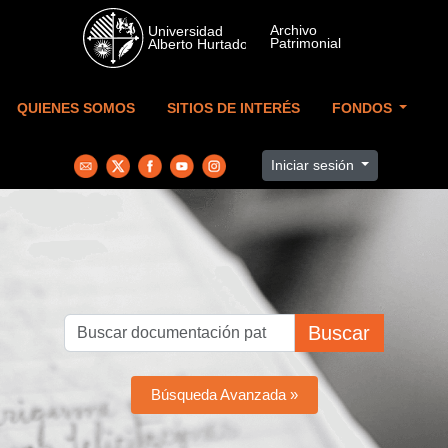
Skip to main content
QUIENES SOMOS
SITIOS DE INTERÉS
FONDOS
Iniciar sesión
Buscar
Búsqueda Avanzada »