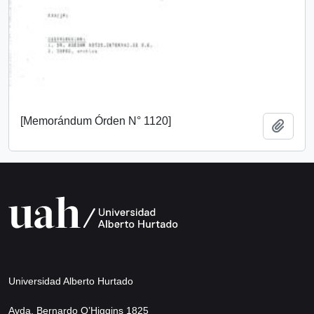
[Memorándum Órden N° 1120]
Añadi
Universidad Alberto Hurtado
Avda. Bernardo O’Higgins 1825