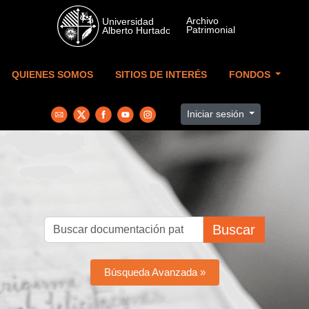
Skip to main content
QUIENES SOMOS
SITIOS DE INTERÉS
FONDOS
Iniciar sesión
Buscar
Búsqueda Avanzada »