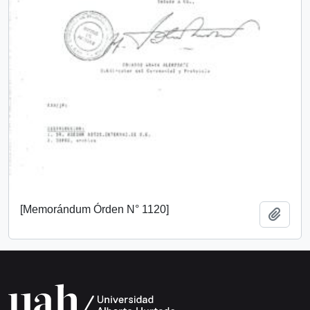
[Memorándum Órden N° 1120]
Añadi