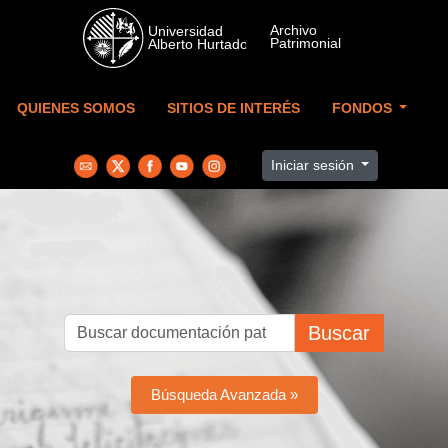
Skip to main content
QUIENES SOMOS
SITIOS DE INTERÉS
FONDOS
Iniciar sesión
Buscar
Búsqueda Avanzada »