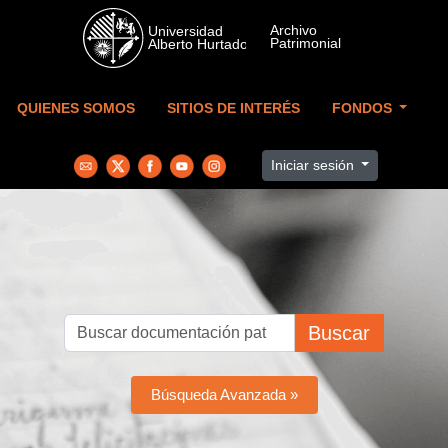
Skip to main content
QUIENES SOMOS
SITIOS DE INTERÉS
FONDOS
Iniciar sesión
Buscar
Búsqueda Avanzada »