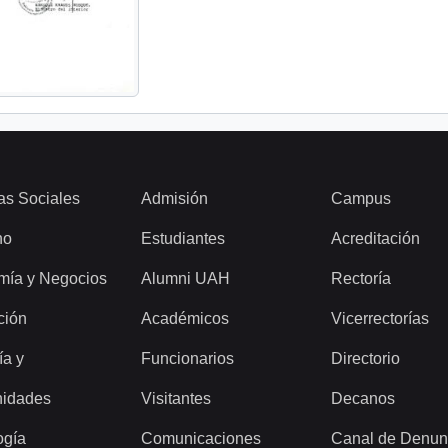
as Sociales
Admisión
Campus
ho
Estudiantes
Acreditación
mía y Negocios
Alumni UAH
Rectoría
ción
Académicos
Vicerrectorías
ía y
Funcionarios
Directorio
idades
Visitantes
Decanos
ogía
Comunicaciones
Canal de Denun