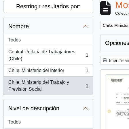
Mos
Restringir resultados por:
Colecc
Remove filter:
Nombre
Chile. Minister
Todos
Opciones
Central Unitaria de Trabajadores
1
, 1 resultados
(Chile)
Imprimir vi
Chile. Ministerio del Interior
1
, 1 resultados
Chile. Ministerio del Trabajo y
1
, 1 resultados
Previsión Social
Nivel de descripción
Todos