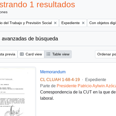
trando 1 resultados
iones
Remove filter:
Remove filter:
io del Trabajo y Previsión Social
Expediente
Con objetos digi
 avanzadas de búsqueda
sta previa
Card view
Table view
Ordenar por
Memorandum
CL CLUAH 1-68-4-19
·
Expediente
Parte de
Presidente Patricio Aylwin Azóc
Correspondencia de la CUT en la que den
laboral.