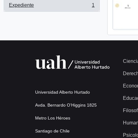
Expediente
1
, 1 resultados
Cienci
Derec
Econo
Universidad Alberto Hurtado
Educa
Avda. Bernardo O’Higgins 1825
Filosof
Metro Los Héroes
Human
Santiago de Chile
Psicol