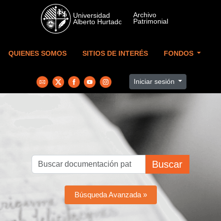
Skip to main content
QUIENES SOMOS
SITIOS DE INTERÉS
FONDOS
Iniciar sesión
Buscar
Búsqueda Avanzada »