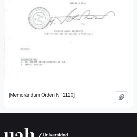
[Memorándum Órden N° 1120]
Añadi